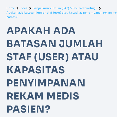
Home
Docs
Tanya Jawab Umum (FAQ & Troubleshooting)
Apakah ada batasan jumlah staf (user) atau kapasitas penyimpanan rekam me
pasien?
APAKAH ADA
BATASAN JUMLAH
STAF (USER) ATAU
KAPASITAS
PENYIMPANAN
REKAM MEDIS
PASIEN?