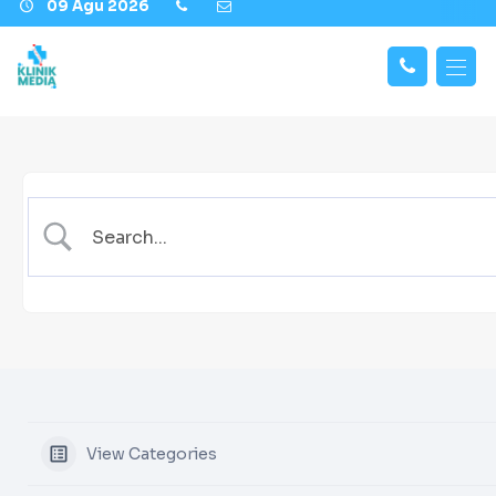
09 Agu 2026
Hubungi
Beranda
Kami
Berita
Fitur
Tentang Kami
Support
Gallery
View Categories