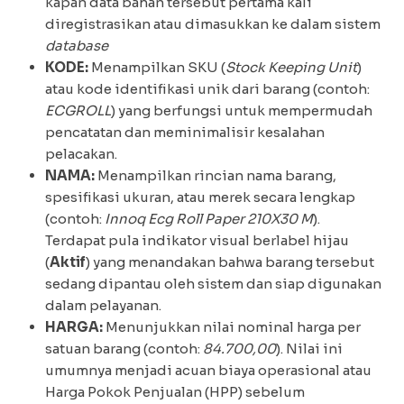
kapan data bahan tersebut pertama kali
diregistrasikan atau dimasukkan ke dalam sistem
database
KODE:
Menampilkan SKU (
Stock Keeping Unit
)
atau kode identifikasi unik dari barang (contoh:
ECGROLL
) yang berfungsi untuk mempermudah
pencatatan dan meminimalisir kesalahan
pelacakan.
NAMA:
Menampilkan rincian nama barang,
spesifikasi ukuran, atau merek secara lengkap
(contoh:
Innoq Ecg Roll Paper 210X30 M
).
Terdapat pula indikator visual berlabel hijau
(
Aktif
) yang menandakan bahwa barang tersebut
sedang dipantau oleh sistem dan siap digunakan
dalam pelayanan.
HARGA:
Menunjukkan nilai nominal harga per
satuan barang (contoh:
84.700,00
). Nilai ini
umumnya menjadi acuan biaya operasional atau
Harga Pokok Penjualan (HPP) sebelum