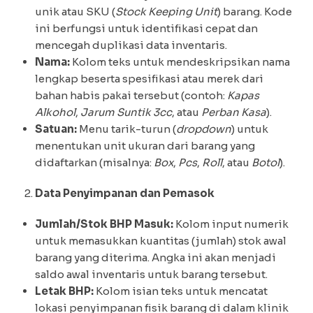
unik atau SKU (
Stock Keeping Unit
) barang. Kode
ini berfungsi untuk identifikasi cepat dan
mencegah duplikasi data inventaris.
Nama:
Kolom teks untuk mendeskripsikan nama
lengkap beserta spesifikasi atau merek dari
bahan habis pakai tersebut (contoh:
Kapas
Alkohol
,
Jarum Suntik 3cc
, atau
Perban Kasa
).
Satuan:
Menu tarik-turun (
dropdown
) untuk
menentukan unit ukuran dari barang yang
didaftarkan (misalnya:
Box
,
Pcs
,
Roll
, atau
Botol
).
Data Penyimpanan dan Pemasok
Jumlah/Stok BHP Masuk:
Kolom input numerik
untuk memasukkan kuantitas (jumlah) stok awal
barang yang diterima. Angka ini akan menjadi
saldo awal inventaris untuk barang tersebut.
Letak BHP:
Kolom isian teks untuk mencatat
lokasi penyimpanan fisik barang di dalam klinik