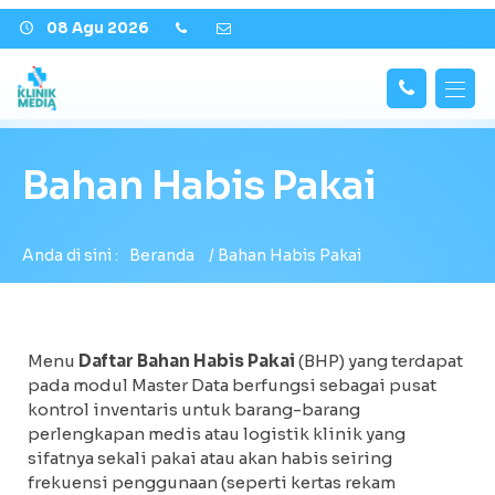
08 Agu 2026
Hubungi
Beranda
Kami
Bahan Habis Pakai
Berita
Fitur
Anda di sini :
Beranda
/
Bahan Habis Pakai
Tentang Kami
Support
Menu
Daftar Bahan Habis Pakai
(BHP) yang terdapat
pada modul Master Data berfungsi sebagai pusat
Gallery
kontrol inventaris untuk barang-barang
perlengkapan medis atau logistik klinik yang
sifatnya sekali pakai atau akan habis seiring
frekuensi penggunaan (seperti kertas rekam