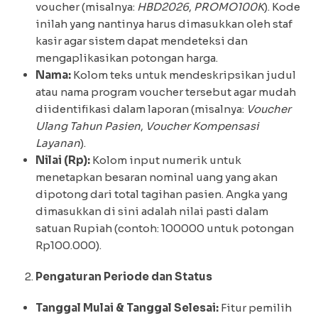
voucher (misalnya:
HBD2026
,
PROMO100K
). Kode
inilah yang nantinya harus dimasukkan oleh staf
kasir agar sistem dapat mendeteksi dan
mengaplikasikan potongan harga.
Nama:
Kolom teks untuk mendeskripsikan judul
atau nama program voucher tersebut agar mudah
diidentifikasi dalam laporan (misalnya:
Voucher
Ulang Tahun Pasien
,
Voucher Kompensasi
Layanan
).
Nilai (Rp):
Kolom input numerik untuk
menetapkan besaran nominal uang yang akan
dipotong dari total tagihan pasien. Angka yang
dimasukkan di sini adalah nilai pasti dalam
satuan Rupiah (contoh: 100000 untuk potongan
Rp100.000).
Pengaturan Periode dan Status
Tanggal Mulai & Tanggal Selesai:
Fitur pemilih