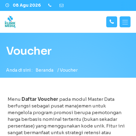
08 Agu 2026
Hubungi
Beranda
Kami
Voucher
Berita
Fitur
Anda di sini :
Beranda
/
Voucher
Tentang Kami
Support
Menu
Daftar Voucher
pada modul Master Data
berfungsi sebagai pusat manajemen untuk
Gallery
mengelola program promosi berupa pemotongan
harga berbasis nominal tertentu (bukan sekadar
persentase) yang menggunakan kode unik. Fitur ini
sangat bermanfaat untuk strategi retensi atau