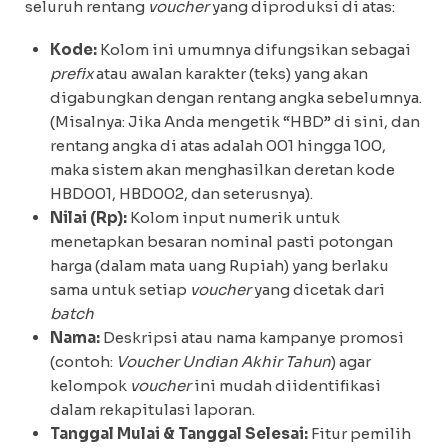
seluruh rentang
voucher
yang diproduksi di atas:
Kode:
Kolom ini umumnya difungsikan sebagai
prefix
atau awalan karakter (teks) yang akan
digabungkan dengan rentang angka sebelumnya.
(Misalnya: Jika Anda mengetik “HBD” di sini, dan
rentang angka di atas adalah 001 hingga 100,
maka sistem akan menghasilkan deretan kode
HBD001, HBD002, dan seterusnya).
Nilai (Rp):
Kolom input numerik untuk
menetapkan besaran nominal pasti potongan
harga (dalam mata uang Rupiah) yang berlaku
sama untuk setiap
voucher
yang dicetak dari
batch
Nama:
Deskripsi atau nama kampanye promosi
(contoh:
Voucher Undian Akhir Tahun
) agar
kelompok
voucher
ini mudah diidentifikasi
dalam rekapitulasi laporan.
Tanggal Mulai & Tanggal Selesai:
Fitur pemilih