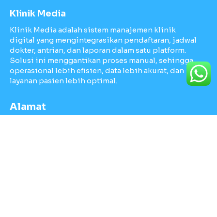
Klinik Media
Klinik Media adalah sistem manajemen klinik
digital yang mengintegrasikan pendaftaran, jadwal
dokter, antrian, dan laporan dalam satu platform.
Solusi ini menggantikan proses manual, sehingga
operasional lebih efisien, data lebih akurat, dan
layanan pasien lebih optimal.
Alamat
Makassar, Sulawesi Selatan
Kontak
klinik@media.co.id
081388889512