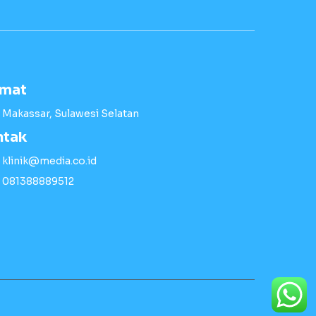
amat
Makassar, Sulawesi Selatan
ntak
klinik@media.co.id
081388889512