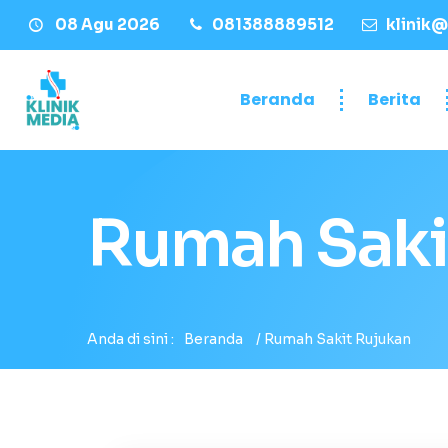
08 Agu 2026
081388889512
klinik@
Beranda
Berita
Rumah Saki
Anda di sini :
Beranda
/
Rumah Sakit Rujukan