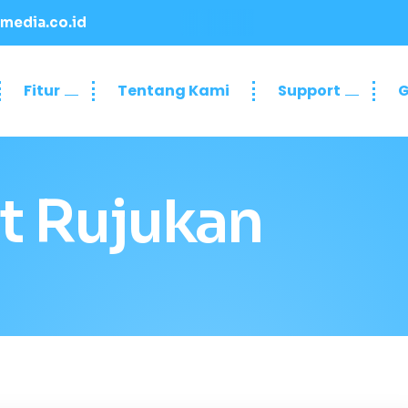
media.co.id
Fitur
Tentang Kami
Support
G
t Rujukan