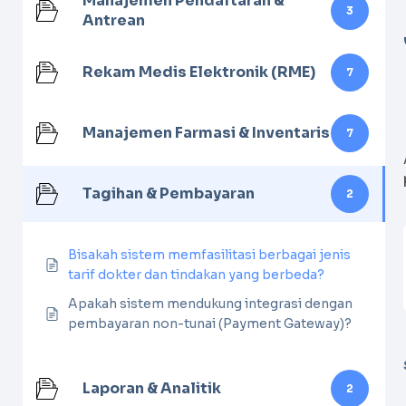
Manajemen Pendaftaran &
3
Antrean
Rekam Medis Elektronik (RME)
7
Manajemen Farmasi & Inventaris
7
Tagihan & Pembayaran
2
Bisakah sistem memfasilitasi berbagai jenis
tarif dokter dan tindakan yang berbeda?
Apakah sistem mendukung integrasi dengan
pembayaran non-tunai (Payment Gateway)?
Laporan & Analitik
2