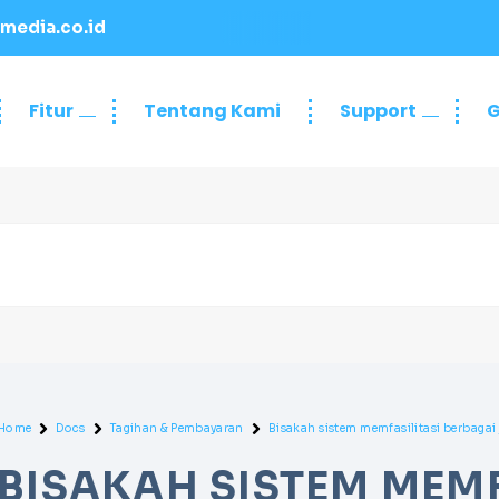
media.co.id
Fitur
Tentang Kami
Support
G
Home
Docs
Tagihan & Pembayaran
Bisakah sistem memfasilitasi berbagai 
BISAKAH SISTEM MEMF