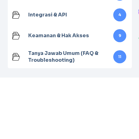
Integrasi & API
4
Keamanan & Hak Akses
9
Tanya Jawab Umum (FAQ &
11
Troubleshooting)