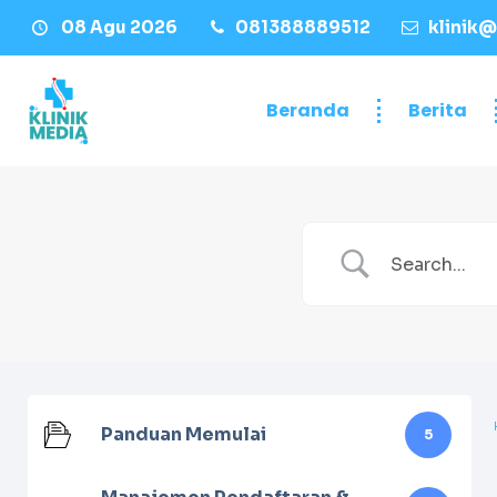
08 Agu 2026
081388889512
klinik@
Beranda
Berita
Panduan Memulai
5