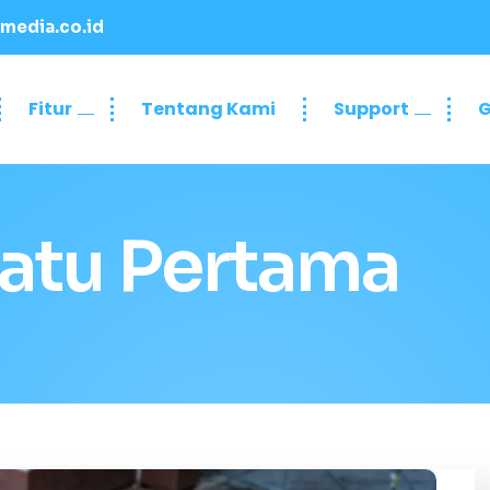
media.co.id
Fitur
Tentang Kami
Support
G
Batu Pertama