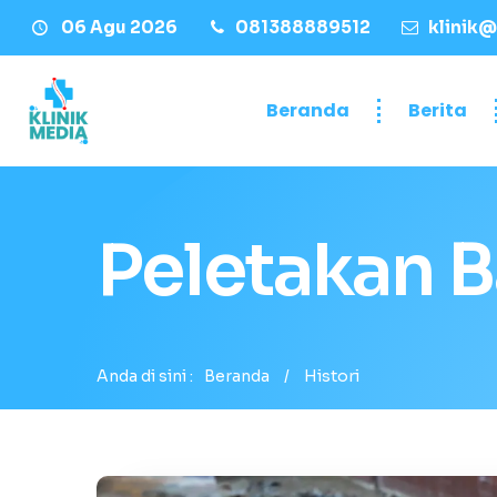
06 Agu 2026
081388889512
klinik@
Beranda
Berita
Peletakan 
Anda di sini :
Beranda
/
Histori