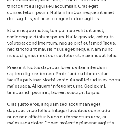
tincidunt eu ligula eu accumsan. Cras eget
consectetur ipsum. Nullam finibus neque sit amet
dui sagittis, sit amet congue tortor sagittis.
Etiam neque metus, tempor nec velit sit amet,
scelerisque dictum ipsum. Nulla gravida, est quis
volutpat condimentum, neque orci euismod lacus,
nec tincidunt mauris risus eget neque. Nam nunc
risus, dignissim et consectetur ut, maximus at felis.
Praesent luctus dapibus lorem, vitae interdum
sapien dignissim nec. Proin lacinia libero vitae
iaculis pulvinar. Morbi vehicula sollicitudin ex porta
malesuada. Aliquam in feugiat urna. Sed ex mi,
tempus id ipsum et, laoreet suscipit turpis.
Cras justo eros, aliquam sed accumsan eget,
dapibus vitae tellus. Integer faucibus commodo
nunc non efficitur. Nunc eu fermentum urna, eu
malesuada dolor. Donec molestie placerat sagittis.